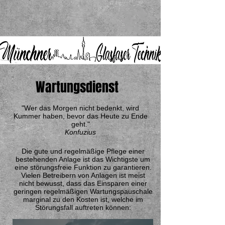
Wartungsdienst
"Wer das Morgen nicht bedenkt, wird
Kummer haben, bevor das Heute zu Ende
geht."
Konfuzius
Die gute und regelmäßige Pflege einer
bestehenden Anlage ist das Wichtigste um
eine störungsfreie Funktion zu garantieren.
Vielen Betreibern von Anlagen ist meist
nicht bewusst, dass das Einsparen einer
geringen regelmäßigen Wartungspauschale
marginal zu den Kosten ist, welche im
Störungsfall auftreten können: