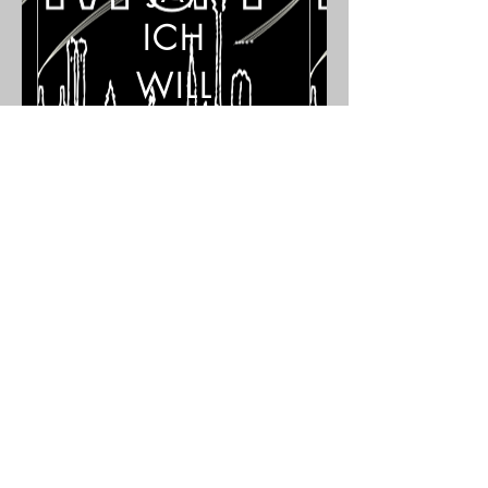
ICH
WILL
Contact
Münchner Glasfaser-
Technik GmbH
Rudolf-Diesel-Straße 12
82205 Gilching
Tel:
+49 89 427509510