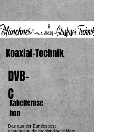
Koaxial-Technik
DVB-
C
Kabelfernse
hen
Das aus der Bundespost
enstandene deutschlandweite Netz