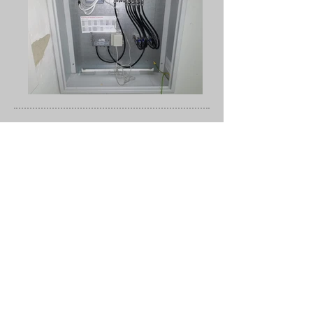
Sie wollen sich eine Sat-Anlage für Ihr Haus oder Gebäude
zulegen oder die aktuelle Anlage modernisieren?
Kein Kabel Anschluss? Zu wenig Programme? Auch hier
helfen unsere Satelliten Anlagen.
Satelliten Schüsseln sind die ideale Alternative, wenn Sie:
- Keine monatlichen Grundgebühren wollen
- Ausländische Programme empfangen möchten
- Die bisherige Vielfalt an Programmen nicht ausreicht.
Unsere Satelliten Anlagen bauen wir für den Einzelnutzer
genauso wie für mehrere Parteien oder ganze Siedlungen.
Sollten Sie Spezial Lösungen benötigen sind wir Ihr
Ansprechparten. Wir lösen jedes Problem zu Ihrer vollen
Zufriedenheit,
Auf Grund neuster Technik, ist die Ausfallwahrscheinlichkeit
auch bei schlechtem Wetter gleich Null.
Auf Grund neuster verwendeter Technologien sind lang
Übertragungsstrecken auch hier kein Problem mehr.
Nutzen Sie unsere unschlagbaren Angebote und im Notfall