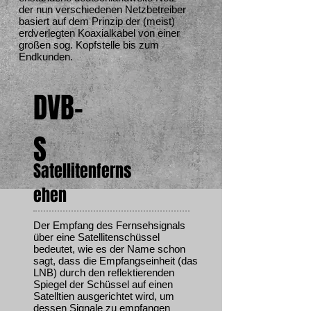
der nun verschiedenen Netzbetreiber
basiert auf dem Prinzip der (meist)
erdverlegten Koaxialkabel von einer
großen sog. Kopfstelle bis zum
Endkunden.
DVB-
S
Satellitenferns
ehen
Der Empfang des Fernsehsignals
über eine Satellitenschüssel
bedeutet, wie es der Name schon
sagt, dass die Empfangseinheit (das
LNB) durch den reflektierenden
Spiegel der Schüssel auf einen
Satelltien ausgerichtet wird, um
dessen Signale zu empfangen