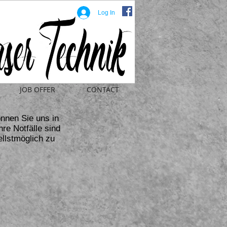
Log In
JOB OFFER
CONTACT
nnen Sie uns in
re Notfälle sind
ellstmöglich zu