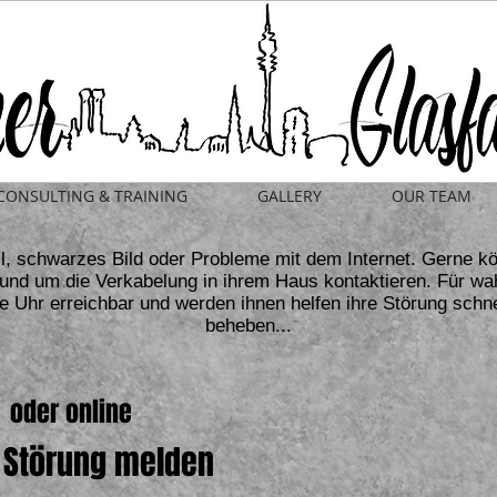
CONSULTING & TRAINING
GALLERY
OUR TEAM
l, schwarzes Bild oder Probleme mit dem Internet. Gerne kö
und um die Verkabelung in ihrem Haus kontaktieren. Für wah
e Uhr erreichbar und werden ihnen helfen ihre Störung schn
beheben...
der online
Störung melden