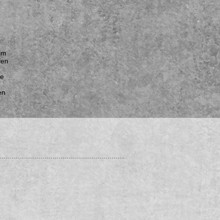
im
fen
se
en