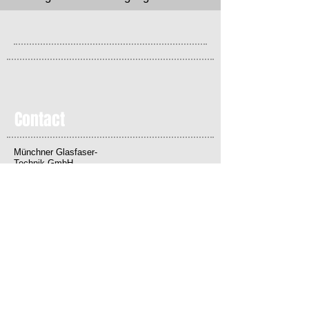
Contact
Münchner Glasfaser-
Technik GmbH
Rudolf-Diesel-Straße 12
82205 Gilching
Tel:
+49 89 427509510
Email:
info@mgt.bayern