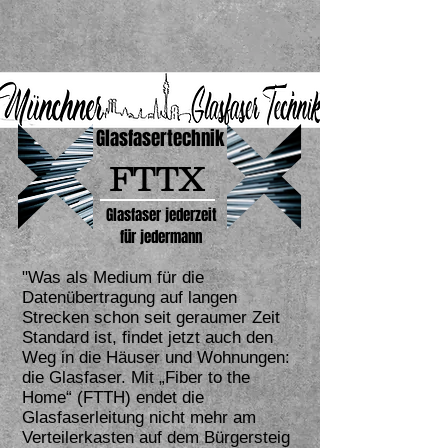
Glasfasertechnik
FTTX
Glasfaser jederzeit
für jedermann
"Was als Medium für die
Datenübertragung auf langen
Strecken schon seit geraumer Zeit
Standard ist, findet jetzt auch den
Weg in die Häuser und Wohnungen:
die Glasfaser. Mit „Fiber to the
Home“ (FTTH) endet die
Glasfaserleitung nicht mehr am
Verteilerkasten auf dem Bürgersteig