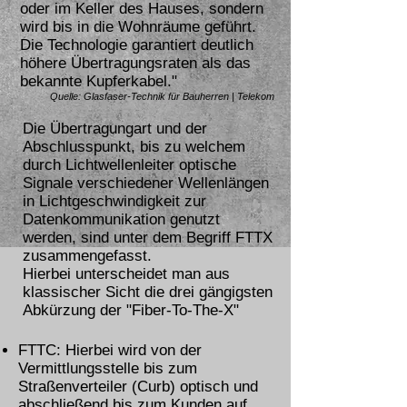
oder im Keller des Hauses, sondern
wird bis in die Wohnräume geführt.
Die Technologie garantiert deutlich
höhere Übertragungsraten als das
bekannte Kupferkabel."
Quelle: Glasfaser-Technik für Bauherren | Telekom
Die Übertragungart und der
Abschlusspunkt, bis zu welchem
durch Lichtwellenleiter optische
Signale verschiedener Wellenlängen
in Lichtgeschwindigkeit zur
Datenkommunikation genutzt
werden, sind unter dem Begriff FTTX
zusammengefasst.
Hierbei unterscheidet man aus
klassischer Sicht die drei gängigsten
Abkürzung der "Fiber-To-The-X"
FTTC: Hierbei wird von der
Vermittlungsstelle bis zum
Straßenverteiler (Curb) optisch und
abschließend bis zum Kunden auf