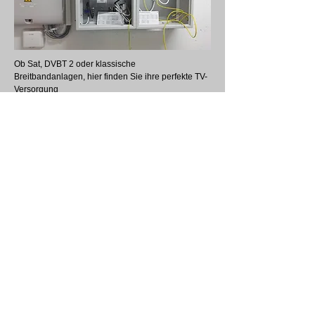
Ob Sat, DVBT 2 oder klassische
Breitbandanlagen, hier finden Sie ihre perfekte TV-
Versorgung
weiterlesen
FAULTCLEARING
SERVICE